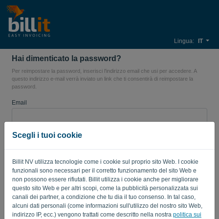
Lingua:
IT
Hai dimenticato la password?
Per reimpostare la password, inserisci l'indirizzo email che usi per accedere. A
questo indirizzo e-mail verrà inviato un link che ti consentirà di reimpostare la
password.
Email
Scegli i tuoi cookie
Non sei un computer? Compila '
'.
Billit NV utilizza tecnologie come i cookie sul proprio sito Web. I cookie
funzionali sono necessari per il corretto funzionamento del sito Web e
INVIA LINK
non possono essere rifiutati. Billit utilizza i cookie anche per migliorare
questo sito Web e per altri scopi, come la pubblicità personalizzata sui
canali dei partner, a condizione che tu dia il tuo consenso. In tal caso,
Torna al login
alcuni dati personali (come informazioni sull'utilizzo del nostro sito Web,
indirizzo IP, ecc.) vengono trattati come descritto nella nostra
politica sui
Privacy Policy
Terms of Service
-
.