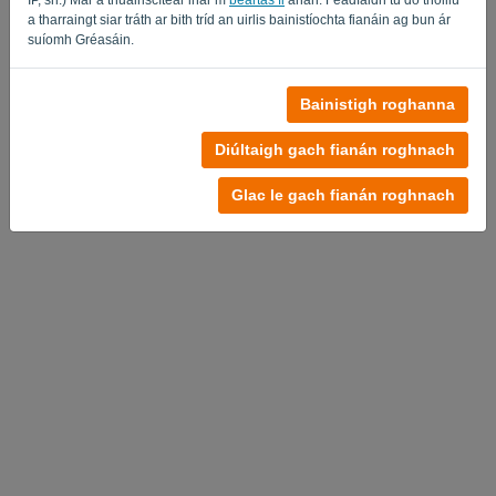
a tharraingt siar tráth ar bith tríd an uirlis bainistíochta fianáin ag bun ár
suíomh Gréasáin.
Bainistigh roghanna
Diúltaigh gach fianán roghnach
Glac le gach fianán roghnach