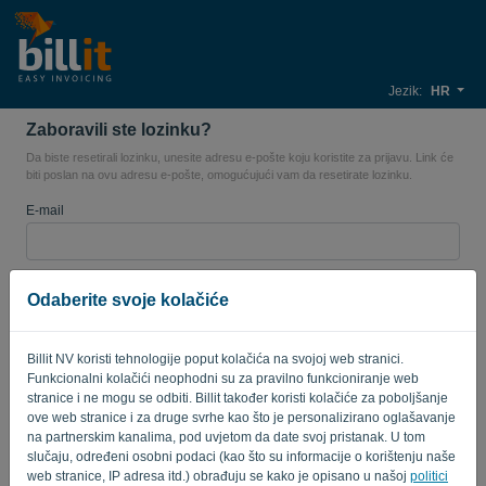
Jezik:
HR
Zaboravili ste lozinku?
Da biste resetirali lozinku, unesite adresu e-pošte koju koristite za prijavu. Link će
biti poslan na ovu adresu e-pošte, omogućujući vam da resetirate lozinku.
E-mail
Zar nisi kompjuter? Popunite '
'.
Odaberite svoje kolačiće
Billit NV koristi tehnologije poput kolačića na svojoj web stranici.
POŠALJI LINK
Funkcionalni kolačići neophodni su za pravilno funkcioniranje web
stranice i ne mogu se odbiti. Billit također koristi kolačiće za poboljšanje
ove web stranice i za druge svrhe kao što je personalizirano oglašavanje
Natrag na prijavu
na partnerskim kanalima, pod uvjetom da date svoj pristanak. U tom
slučaju, određeni osobni podaci (kao što su informacije o korištenju naše
Privacy Policy
Terms of Service
-
.
web stranice, IP adresa itd.) obrađuju se kako je opisano u našoj
politici