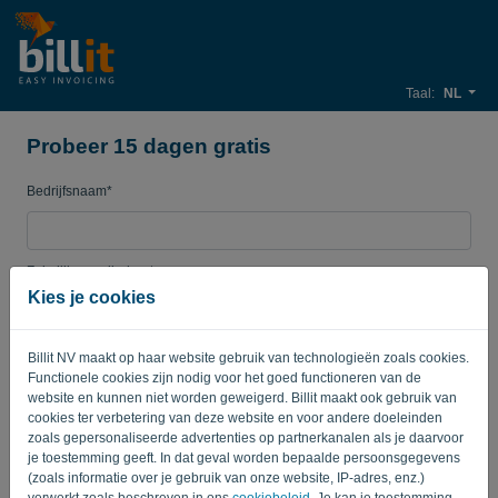
Taal:
NL
Probeer 15 dagen gratis
Bedrijfsnaam*
Zakelijk e-mailadres*
Kies je cookies
Wachtwoord
Billit NV maakt op haar website gebruik van technologieën zoals cookies.
Functionele cookies zijn nodig voor het goed functioneren van de
website en kunnen niet worden geweigerd. Billit maakt ook gebruik van
cookies ter verbetering van deze website en voor andere doeleinden
Land
zoals gepersonaliseerde advertenties op partnerkanalen als je daarvoor
je toestemming geeft. In dat geval worden bepaalde persoonsgegevens
(zoals informatie over je gebruik van onze website, IP-adres, enz.)
verwerkt zoals beschreven in ons
cookiebeleid
. Je kan je toestemming