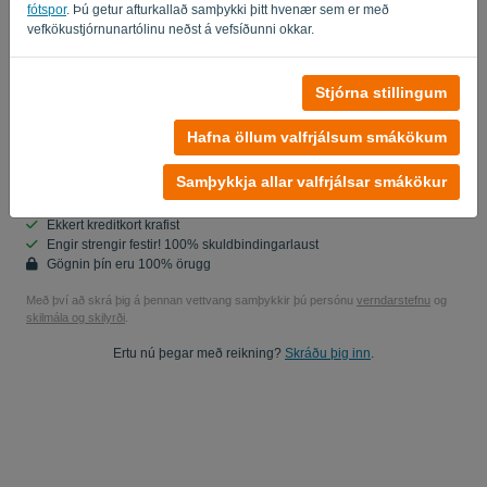
fótspor
. Þú getur afturkallað samþykki þitt hvenær sem er með
Ertu ekki tölva? Fylltu inn '
'.
vefkökustjórnunartólinu neðst á vefsíðunni okkar.
Stjórna stillingum
Já, þú getur rannsakað framleiðsludagsetningar mínar..
Já, þú getur sent mér markaðsuppfærslur.
Hafna öllum valfrjálsum smákökum
Byrjaðu ókeypis prufuáskrift
Samþykkja allar valfrjálsar smákökur
Ekkert kreditkort krafist
Engir strengir festir! 100% skuldbindingarlaust
Gögnin þín eru 100% örugg
Með því að skrá þig á þennan vettvang samþykkir þú persónu
verndarstefnu
og
skilmála og skilyrði
.
Ertu nú þegar með reikning?
Skráðu þig inn
.