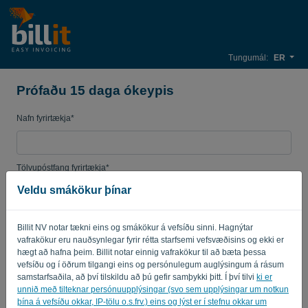
Tungumál:
ER
Prófaðu 15 daga ókeypis
Nafn fyrirtækja*
Tölvupóstfang fyrirtækja*
Veldu smákökur þínar
Lykilorð
Billit NV notar tækni eins og smákökur á vefsíðu sinni. Hagnýtar
vafrakökur eru nauðsynlegar fyrir rétta starfsemi vefsvæðisins og ekki er
hægt að hafna þeim. Billit notar einnig vafrakökur til að bæta þessa
vefsíðu og í öðrum tilgangi eins og persónulegum auglýsingum á rásum
Land
samstarfsaðila, að því tilskildu að þú gefir samþykki þitt. Í því tilvi
ki er
unnið með tilteknar persónuupplýsingar (svo sem upplýsingar um notkun
þína á vefsíðu okkar, IP-tölu o.s.frv.) eins og lýst er í stefnu okkar um