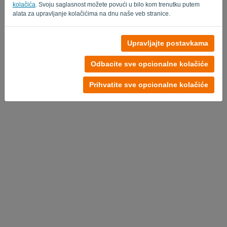
kolačića
. Svoju saglasnost možete povući u bilo kom trenutku putem
alata za upravljanje kolačićima na dnu naše veb stranice.
Upravljajte postavkama
Nema naloga?
Isprobajte sada
Odbacite sve opcionalne kolačiće
Politika privatnosti
-
Uslovi
Prihvatite sve opcionalne kolačiće