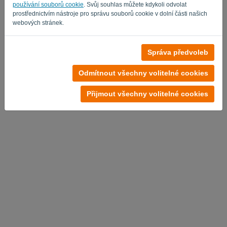
používání souborů cookie
. Svůj souhlas můžete kdykoli odvolat
prostřednictvím nástroje pro správu souborů cookie v dolní části našich
webových stránek.
Žádný účet?
Správa předvoleb
Vyzkoušejte nyní zdarma
Odmítnout všechny volitelné cookies
Zásady ochrany osobních údajů
-
Podmínky
Přijmout všechny volitelné cookies