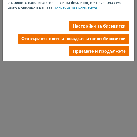
разрешите използването на всички бисквитки, които използваме,
както е описано в нашата
Политика за бисквитките
.
Настройки за бисквитки
Нямате профил?
Опитайте безплатно сега
Отхвърлете всички незадължителни бисквитки
Политика за поверителност
-
Общи условия
Приемете и продължете