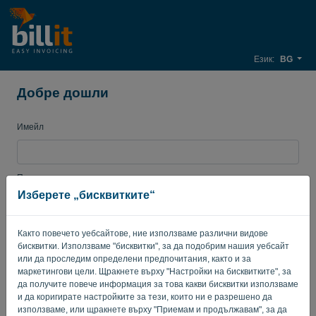
Език:
BG
Добре дошли
Имейл
Парола
Изберете „бисквитките“
Както повечето уебсайтове, ние използваме различни видове
Запомни ме
Забравена парола?
бисквитки. Използваме "бисквитки", за да подобрим нашия уебсайт
или да проследим определени предпочитания, както и за
ВЛИЗАНЕ
маркетингови цели. Щракнете върху "Настройки на бисквитките", за
да получите повече информация за това какви бисквитки използваме
и да коригирате настройките за тези, които ни е разрешено да
използваме, или щракнете върху "Приемам и продължавам", за да