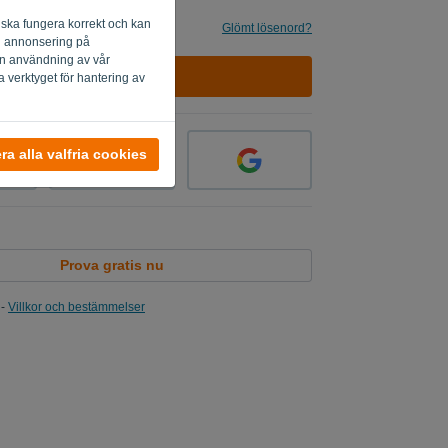
 ska fungera korrekt och kan
g
Glömt lösenord?
ig annonsering på
 din användning av vår
LOGGA IN
a verktyget för hantering av
a alla valfria cookies
Prova gratis nu
-
Villkor och bestämmelser