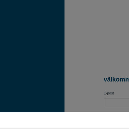
välkom
E-post
Lösenord