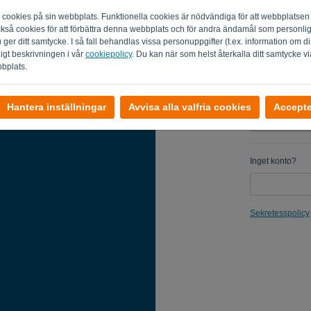
m cookies på sin webbplats. Funktionella cookies är nödvändiga för att webbplatsen
Påminn mi
 också cookies för att förbättra denna webbplats och för andra ändamål som personl
du ger ditt samtycke. I så fall behandlas vissa personuppgifter (t.ex. information om
ligt beskrivningen i vår
cookiepolicy
. Du kan när som helst återkalla ditt samtycke vi
bbplats.
Hantera inställningar
Avvisa alla valfria cookies
Accepter
Inget konto?
Sekretesspolicy