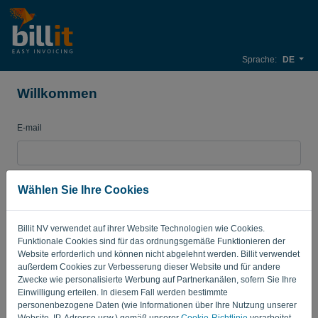
Sprache:
DE
Willkommen
E-mail
Passwort
Wählen Sie Ihre Cookies
Billit NV verwendet auf ihrer Website Technologien wie Cookies.
Merken
Passwort vergessen?
Funktionale Cookies sind für das ordnungsgemäße Funktionieren der
Website erforderlich und können nicht abgelehnt werden. Billit verwendet
außerdem Cookies zur Verbesserung dieser Website und für andere
ANMELDEN
Zwecke wie personalisierte Werbung auf Partnerkanälen, sofern Sie Ihre
Einwilligung erteilen. In diesem Fall werden bestimmte
personenbezogene Daten (wie Informationen über Ihre Nutzung unserer
Website, IP-Adresse usw.) gemäß unserer
Cookie-Richtlinie
verarbeitet.