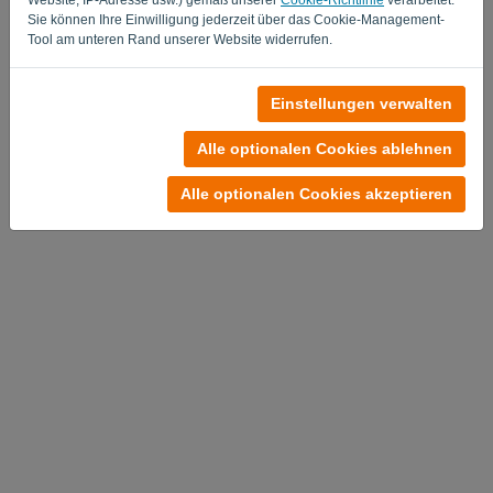
Sie können Ihre Einwilligung jederzeit über das Cookie-Management-
Tool am unteren Rand unserer Website widerrufen.
Noch keinen Account?
Einstellungen verwalten
Jetzt kostenlos testen
Alle optionalen Cookies ablehnen
Datenschutzrichtlinie
-
Allgemeine Geschäftsbedingungen
Alle optionalen Cookies akzeptieren