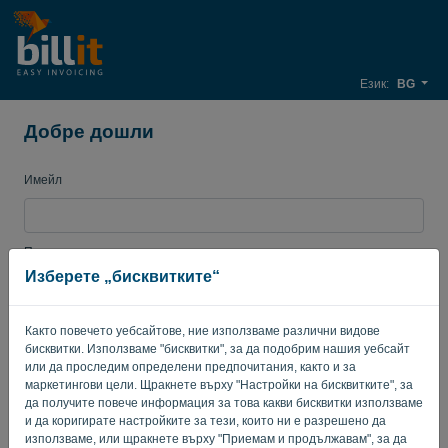
Език:
BG
Добре дошли
Имейл
Парола
Изберете „бисквитките“
Както повечето уебсайтове, ние използваме различни видове
Запомни ме
Забравена парола?
бисквитки. Използваме "бисквитки", за да подобрим нашия уебсайт
или да проследим определени предпочитания, както и за
ВЛИЗАНЕ
маркетингови цели. Щракнете върху "Настройки на бисквитките", за
да получите повече информация за това какви бисквитки използваме
и да коригирате настройките за тези, които ни е разрешено да
използваме, или щракнете върху "Приемам и продължавам", за да