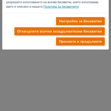
разрешите използването на всички бисквитки, които използваме,
както е описано в нашата
Политика за бисквитките
.
Настройки за бисквитки
Нямате профил?
Опитайте безплатно сега
Отхвърлете всички незадължителни бисквитки
Политика за поверителност
-
Общи условия
Приемете и продължете